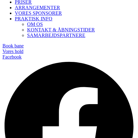
PRISER
ARRANGEMENTER
VORES SPONSORER
PRAKTISK INFO
OM OS
KONTAKT & ÅBNINGSTIDER
SAMARBEJDSPARTNERE
Book bane
Vores hold
Facebook