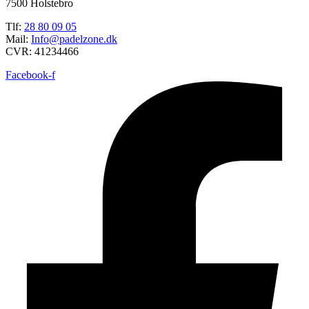
7500 Holstebro
Tlf:
28 80 09 05
Mail:
Info@padelzone.dk
CVR: 41234466
Facebook-f