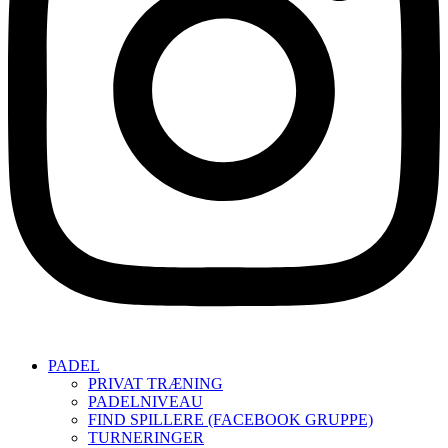
PADEL
PRIVAT TRÆNING
PADELNIVEAU
FIND SPILLERE (FACEBOOK GRUPPE)
TURNERINGER