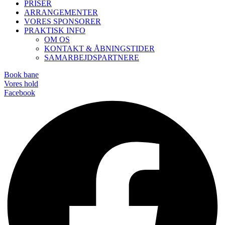
PRISER
ARRANGEMENTER
VORES SPONSORER
PRAKTISK INFO
OM OS
KONTAKT & ÅBNINGSTIDER
SAMARBEJDSPARTNERE
Book bane
Vores hold
Facebook